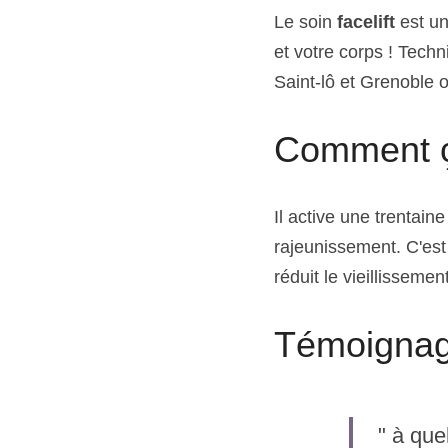
Le soin
 facelift
 est u
et votre corps ! Techn
Saint-lô et Grenoble 
Comment ç
Il active une trentaine
rajeunissement. C'est
réduit le vieillisseme
Témoignage
" à quel