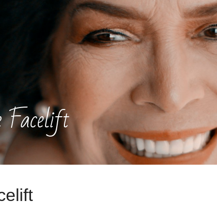
 Facelift
elift