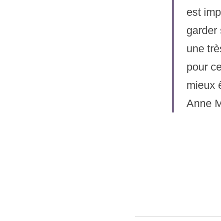
est imp
garder 
une trè
pour ce
mieux ê
Anne M