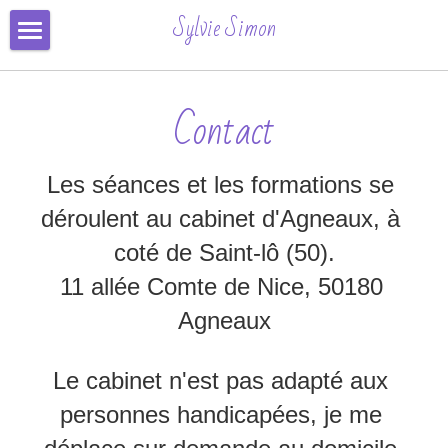
×
Sylvie Simon
CATÉGORIES DE BLOG
Formation & Inscription
Toutes les catégories
Contact
Séances
Automne
Conseils
Les séances et les formations se 
Contact
déroulent au cabinet d'Agneaux, à 
coté de Saint-lô (50).
Avis
11 allée Comte de Nice, 50180 
Inscription Ligne
Agneaux
Connexion
/
S'inscrire
Le cabinet n'est pas adapté aux 
Rechercher
personnes handicapées, je me 