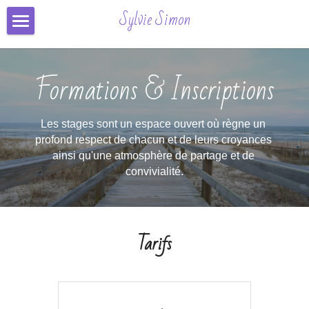
×
Sylvie Simon
CATÉGORIES DE BLOG
Formation & Inscription
Toutes les catégories
Formations & Inscriptions
Séances
Automne
Conseils
Les stages sont un espace ouvert où règne un 
profond respect de chacun et de leurs croyances 
Contact
ainsi qu'une atmosphère de partage et de 
convivialité.
Avis
Inscription Ligne
Tarifs
Connexion
/
S'inscrire
Rechercher