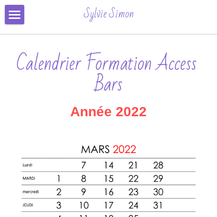
×
Sylvie Simon
CATÉGORIES DE BLOG
Formation & Inscription
Toutes les catégories
Calendrier Formation Access 
Séances
Automne
Bars
Conseils
Contact
Année 2022
Avis
Inscription Ligne
Connexion
/
S'inscrire
Rechercher