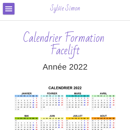
×
Sylvie Simon
CATÉGORIES DE BLOG
Formation & Inscription
Toutes les catégories
Calendrier Formation 
Séances
Automne
Facelift
Conseils
Contact
Année 2022
Avis
Inscription Ligne
Connexion
/
S'inscrire
Rechercher