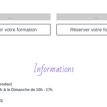
...
...
r votre formation
Réserver votre f
Informations
endier)
8h & le Dimanche de 10h - 17h
0)