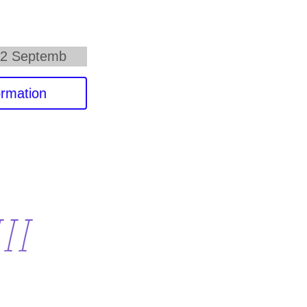
22 Septemb
ormation
III