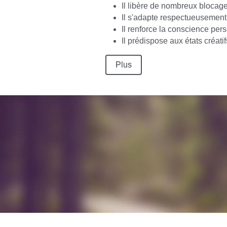
Il libère de nombreux blocage
Il s'adapte respectueusemen
Il renforce la conscience perso
Il prédispose aux états créatifs 
Plus