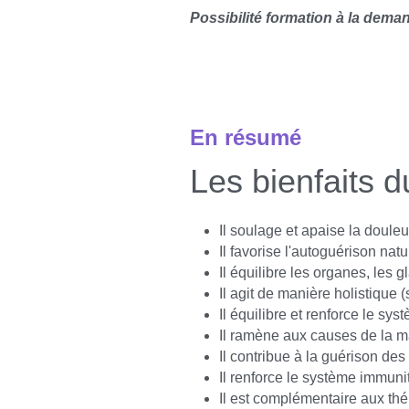
Possibilité formation à la dema
* Formation sur Grenoble (Nous
En résumé
Les bienfaits d
Il soulage et apaise la doule
Il favorise l'autoguérison nat
Il équilibre les organes, les 
Il agit de manière holistique 
Il équilibre et renforce le sy
Il ramène aux causes de la ma
Il contribue à la guérison des 
Il renforce le système immunit
Il est complémentaire aux thé