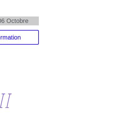
06 Octobre
ormation
II