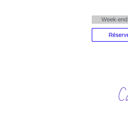
Week-end 
Réserve
C