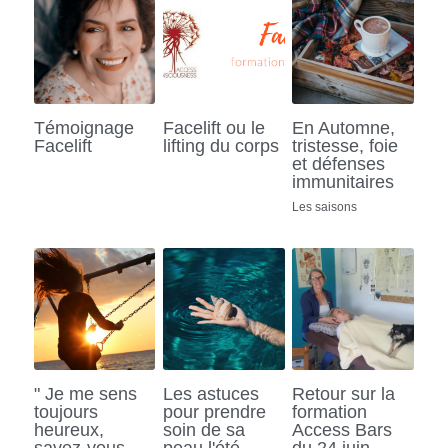
Témoignage
Facelift ou le
En Automne,
Facelift
lifting du corps
tristesse, foie
et défenses
immunitaires
Les saisons
" Je me sens
Les astuces
Retour sur la
toujours
pour prendre
formation
heureux,
soin de sa
Access Bars
savez-vous
peau l'été
du 24 juin