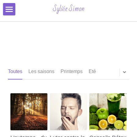
×
Sylvie Simon
CATÉGORIES DE BLOG
Formation & Inscription
Toutes les catégories
Séances
Automne
Conseils
Contact
Toutes
Les saisons
Printemps
Eté
Avis
Inscription Ligne
Connexion
/
S'inscrire
Rechercher