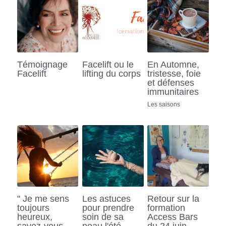
Témoignage
Facelift ou le
En Automne,
Facelift
lifting du corps
tristesse, foie
et défenses
immunitaires
Les saisons
" Je me sens
Les astuces
Retour sur la
toujours
pour prendre
formation
heureux,
soin de sa
Access Bars
savez-vous
peau l'été
du 24 juin