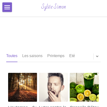
×
Sylvie Simon
CATÉGORIES DE BLOG
Formation & Inscription
Toutes les catégories
Séances
Automne
Conseils
Contact
Toutes
Les saisons
Printemps
Eté
Avis
Inscription Ligne
Connexion
/
S'inscrire
Rechercher